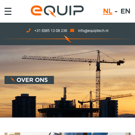
NL
EN
NL
+31 (0)85 13 08 236
info@equiptech.nl
EN
OVER ONS