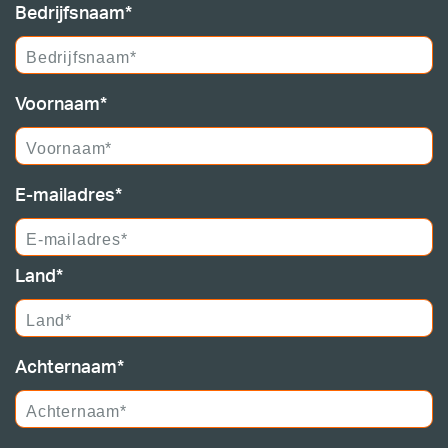
Call
Bedrijfsnaam*
me
back
by
Voornaam*
fax
E-mailadres*
Land*
Achternaam*